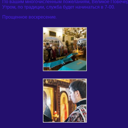
По вашим многочисленным пожеланиям, Великое Повечер
Утром, по традиции, служба будет начинаться в 7-00.
Прощенное воскресение.