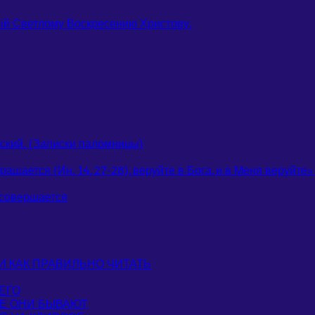
ый Светлому Воскресению Христову.
ский. (Записки паломницы)
шается (Ин. 14, 27-28), веруйте в Бога, и в Меня веруйте» (
 совершается
 И КАК ПРАВИЛЬНО ЧИТАТЬ
ЕГО
ИЕ ОНИ БЫВАЮТ