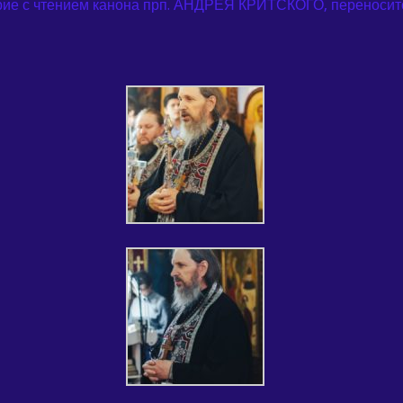
ие с чтением канона прп. АНДРЕЯ КРИТСКОГО, переноситс