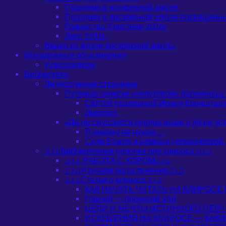
Праздник в воскресной школе
Праздник в воскресной школе посвященн
Рождество Христово 2016г
Лето 2015г.
Видео из жизни воскресной школы
Молодёжные объединения
Илиотропион
Библиотека
Литературная страничка
Путевые записки «непутёвой» паломницы.
Святой праведный Иоанн Кронштадт
Дивеево
«Да не смущается сердце ваше и да не устра
Я никому не нужен…
Сила Божия в немощи человеческой
♫♪♫Библиотечная полочка для клироса ♫♪♫
♫♪♫ РАБОТА С ХОРОМ♫♪♫
♫♪♫Изучаем богослужение♫♪♫
♫♪♫Статьи о клиросе♫♪♫
КАК НАЧАТЬ ЧИТАТЬ НА КЛИРОСЕ
Певчий — прочитай это!
ЦЕЛИ И МЕЧТЫ ИСТИННОГО ПЕВЧ
ИСКУШЕНИЯ НА КЛИРОСЕ — КАК