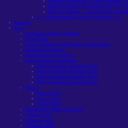
КАКИМ ПЕВЧИМ СЛОЖНО ЖИВЕТС
«МОЙ ТАЛАНТ НЕ ОЦЕНИЛИ? НУ 
Многие певчие — бескровные мучен
♫♪♫ Уроки вокала. Уход за голосом ♫♪♫
Кинозал
Фото
История и жизнь прихода
Отчий Дом
Наши любимые работники и прихожане
День всех Святых.
Паломничество в Ангу.
Престольные праздники
Престольный праздник 2012
Престольный праздник 2013
Престольный праздник 2014
Престольный праздник 2015
Пасха
Пасха 2013
Пасха 2014
Пасха 2016
Рождество Христово 2016г
Троица 2015
Успение 2013
Успение 2015