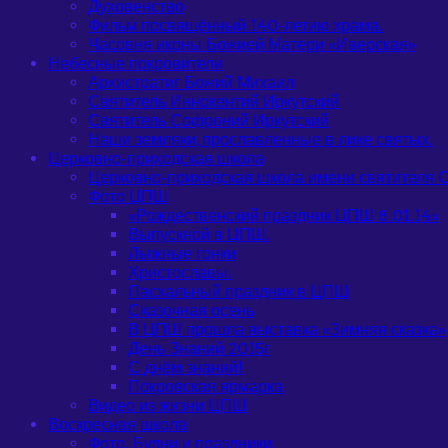
Духовенство
Фильм посвящённый 140-летию храма.
Часовня иконы Божией Матери «Иверская»
Небесные покровители
Архистратиг Божий Михаил
Святитель Иннокентий Иркутский
Святитель Софроний Иркутский
Наши земляки, прославленные в лике святых.
Церковно-приходская школа
Церковно-приходская школа имени святителя С
Фото ЦПШ
«Рождественский праздник ЦПШ 8.01.14»
Выпускной в ЦПШ.
Лыжные гонки
Христославы.
Пасхальный праздник в ЦПШ
Сказочная осень
В ЦПШ прошла выставка «Зимняя сказка»
День Знаний 2015г
С днём знаний!
Покровская ярмарка
Видео из жизни ЦПШ
Воскресная школа
Фото. Будни и праздники.