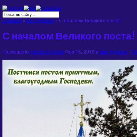
Главная
»
Без рубрики
»
С началом Великого поста!
С началом Великого поста!
Размещено
irkutskiiprihod
Фев 18, 2018 в
Без рубрики
|
К