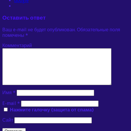
Google
Оставить ответ
Ваш e-mail не будет опубликован.
Обязательные поля
помечены
*
Комментарий
Имя
*
E-mail
*
Нажмите галочку (защита от спама)
Сайт