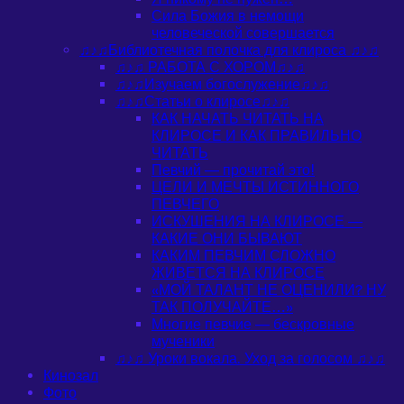
Сила Божия в немощи
человеческой совершается
♫♪♫Библиотечная полочка для клироса ♫♪♫
♫♪♫ РАБОТА С ХОРОМ♫♪♫
♫♪♫Изучаем богослужение♫♪♫
♫♪♫Статьи о клиросе♫♪♫
КАК НАЧАТЬ ЧИТАТЬ НА
КЛИРОСЕ И КАК ПРАВИЛЬНО
ЧИТАТЬ
Певчий — прочитай это!
ЦЕЛИ И МЕЧТЫ ИСТИННОГО
ПЕВЧЕГО
ИСКУШЕНИЯ НА КЛИРОСЕ —
КАКИЕ ОНИ БЫВАЮТ
КАКИМ ПЕВЧИМ СЛОЖНО
ЖИВЕТСЯ НА КЛИРОСЕ
«МОЙ ТАЛАНТ НЕ ОЦЕНИЛИ? НУ
ТАК ПОЛУЧАЙТЕ…»
Многие певчие — бескровные
мученики
♫♪♫ Уроки вокала. Уход за голосом ♫♪♫
Кинозал
Фото