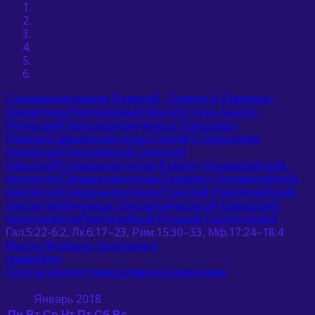
Священномученики Ермолай , Ермипп и Ермократ,
пресвитеры
Преподобный Моисей Угрин (венгр),
Печерский
Преподобномученица Параскева
Римская
Священномученик Сергий Стрельников,
пресвитер
Преподобный Геронтий
Афонский
Священномученик Ермипп Никомидийский,
пресвитер
Священномученик Ермократ Никомидийский,
пресвитер
Священномученик Ермолай Никомидийский,
пресвитер
Мученица Ореозила
Феодосий Кавказский,
иеросхимонах
Преподобный Исаакий Святогорский
Гал.5:22-6:2, Лк.6:17–23, Рим.15:30–33, Мф.17:24–18:4
Мысли Феофана Затворника
подробнее
Полная версия православного календаря
Январь 2018
Пн
Вт
Ср
Чт
Пт
Сб
Вс