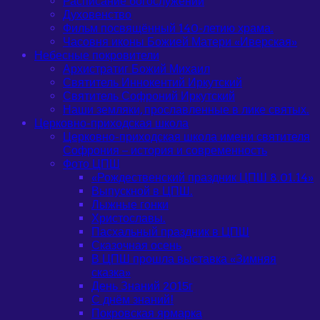
Расписание богослужений
Духовенство
Фильм посвящённый 140-летию храма.
Часовня иконы Божией Матери «Иверская»
Небесные покровители
Архистратиг Божий Михаил
Святитель Иннокентий Иркутский
Святитель Софроний Иркутский
Наши земляки, прославленные в лике святых.
Церковно-приходская школа
Церковно-приходская школа имени святителя
Софрония – история и современность
Фото ЦПШ
«Рождественский праздник ЦПШ 8.01.14»
Выпускной в ЦПШ.
Лыжные гонки
Христославы.
Пасхальный праздник в ЦПШ
Сказочная осень
В ЦПШ прошла выставка «Зимняя
сказка»
День Знаний 2015г
С днём знаний!
Покровская ярмарка