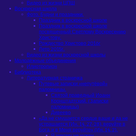
Видео из жизни ЦПШ
Воскресная школа
Фото. Будни и праздники.
Праздник в воскресной школе
Праздник в воскресной школе
посвященный Светлому Воскресению
Христову.
Рождество Христово 2016г
Лето 2015г.
Видео из жизни воскресной школы
Молодёжные объединения
Илиотропион
Библиотека
Литературная страничка
Путевые записки «непутёвой»
паломницы.
Святой праведный Иоанн
Кронштадтский. (Записки
паломницы)
Дивеево
«Да не смущается сердце ваше и да не
устрашается (Ин. 14, 27-28), веруйте в
Бога, и в Меня веруйте» (Ин. 14, 2).
Я никому не нужен…