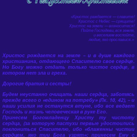
«Христос раждается — славите!
Христос с Небес — срящите!
Христос на земли — возноситеся!
Пойте Господеви, вся земля,
и веселием воспойте,
людие, яко прославися.»
Христос рождается на земле – и в душе каждого
христианина, отдающего Спасителю свое сердце.
Но Богу можно отдать только чистое сердце, в
котором нет зла и греха.
Дорогие братия и сестры!
Будем неустанно очищать наши сердца, заботясь
прежде всего о «едином на потребу» (Лк. 10, 42), – и
наши усилия не останутся втуне, ибо все ведает
Господь и жизнь человеческая в руке Его.
Принесем Богомладенцу Христу ту чистоту
сердца, (за которую пастухи первые удостоились
поклониться Спасителю, ибо «блаженны чистии
сердцем, яко тии Бога узрят»; принесем Ему с